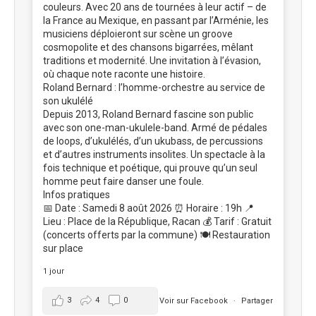
couleurs. Avec 20 ans de tournées à leur actif – de
la France au Mexique, en passant par l’Arménie, les
musiciens déploieront sur scène un groove
cosmopolite et des chansons bigarrées, mêlant
traditions et modernité. Une invitation à l’évasion,
où chaque note raconte une histoire.
Roland Bernard : l’homme-orchestre au service de
son ukulélé
Depuis 2013, Roland Bernard fascine son public
avec son one-man-ukulele-band. Armé de pédales
de loops, d’ukulélés, d’un ukubass, de percussions
et d’autres instruments insolites. Un spectacle à la
fois technique et poétique, qui prouve qu’un seul
homme peut faire danser une foule.
Infos pratiques
📅 Date : Samedi 8 août 2026 ⏰ Horaire : 19h 📍
Lieu : Place de la République, Racan 💰 Tarif : Gratuit
(concerts offerts par la commune) 🍽️ Restauration
sur place
1 jour
3
4
0
Voir sur Facebook
·
Partager