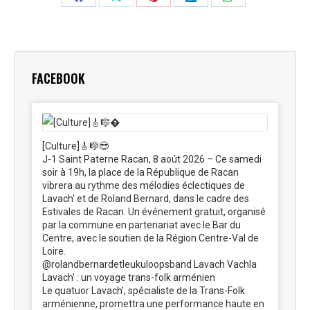
Partager
Partager
Partager
Partager
Partager
sur
sur
sur
sur
sur
Facebook
X
Pinterest
LinkedIn
WhatsApp
FACEBOOK
[Culture]🎸🎼😎
J-1 Saint Paterne Racan, 8 août 2026 – Ce samedi
soir à 19h, la place de la République de Racan
vibrera au rythme des mélodies éclectiques de
Lavach' et de Roland Bernard, dans le cadre des
Estivales de Racan. Un événement gratuit, organisé
par la commune en partenariat avec le Bar du
Centre, avec le soutien de la Région Centre-Val de
Loire.
@rolandbernardetleukuloopsband Lavach Vachla
Lavach' : un voyage trans-folk arménien
Le quatuor Lavach', spécialiste de la Trans-Folk
arménienne, promettra une performance haute en