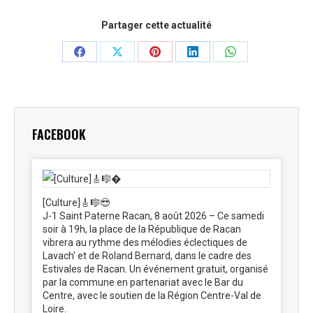
Partager cette actualité
Partager
Partager
Partager
Partager
Partager
sur
sur
sur
sur
sur
Facebook
X
Pinterest
LinkedIn
WhatsApp
FACEBOOK
[Culture]🎸🎼😎
J-1 Saint Paterne Racan, 8 août 2026 – Ce samedi
soir à 19h, la place de la République de Racan
vibrera au rythme des mélodies éclectiques de
Lavach' et de Roland Bernard, dans le cadre des
Estivales de Racan. Un événement gratuit, organisé
par la commune en partenariat avec le Bar du
Centre, avec le soutien de la Région Centre-Val de
Loire.