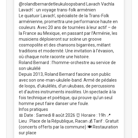
@rolandbernardetleukuloopsband Lavach Vachla
Lavach' : un voyage trans-folk arménien
Le quatuor Lavach', spécialiste de la Trans-Folk
arménienne, promettra une performance haute en
couleurs. Avec 20 ans de tournées à leur actif – de
la France au Mexique, en passant par l’Arménie, les
musiciens déploieront sur scène un groove
cosmopolite et des chansons bigarrées, mêlant
traditions et modernité. Une invitation à l’évasion,
où chaque note raconte une histoire.
Roland Bernard : l’homme-orchestre au service de
son ukulélé
Depuis 2013, Roland Bernard fascine son public
avec son one-man-ukulele-band. Armé de pédales
de loops, d’ukulélés, d’un ukubass, de percussions
et d’autres instruments insolites. Un spectacle à la
fois technique et poétique, qui prouve qu’un seul
homme peut faire danser une foule.
Infos pratiques
📅 Date : Samedi 8 août 2026 ⏰ Horaire : 19h 📍
Lieu : Place de la République, Racan 💰 Tarif : Gratuit
(concerts offerts par la commune) 🍽️ Restauration
sur place