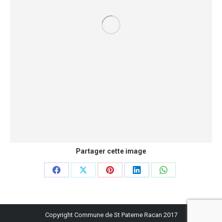
Partager cette image
Partager
Partager
Partager
Partager
Partager
sur
sur
sur
sur
sur
Facebook
X
Pinterest
LinkedIn
WhatsApp
Copyright Commune de St Paterne Racan 2017