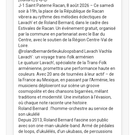
J-1 Saint Paterne Racan, 8 août 2026 – Ce samedi
soir à 19h, la place de la République de Racan
vibrera au rythme des mélodies éclectiques de
Lavach' et de Roland Bernard, dans le cadre des
Estivales de Racan. Un événement gratuit, organisé
par la commune en partenariat avec le Bar du
Centre, avec le soutien de la Région Centre-Val de
Loire.
@rolandbernardetleukuloopsband Lavach Vachla
Lavach' : un voyage trans-folk arménien
Le quatuor Lavach', spécialiste de la Trans-Folk
arménienne, promettra une performance haute en
couleurs. Avec 20 ans de tournées à leur actif – de
la France au Mexique, en passant par l’Arménie, les
musiciens déploieront sur scène un groove
cosmopolite et des chansons bigarrées, mêlant
traditions et modernité. Une invitation à l’évasion,
où chaque note raconte une histoire.
Roland Bernard : l’homme-orchestre au service de
son ukulélé
Depuis 2013, Roland Bernard fascine son public
avec son one-man-ukulele-band. Armé de pédales
de loops, d’ukulélés, d’un ukubass, de percussions