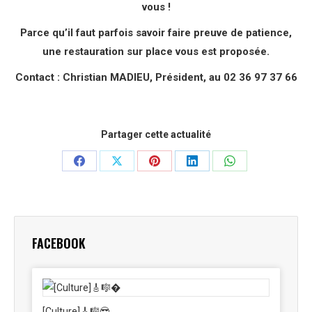
vous !
Parce qu’il faut parfois savoir faire preuve de patience,
une restauration sur place vous est proposée.
Contact : Christian MADIEU, Président, au 02 36 97 37 66
Partager cette actualité
Partager
Partager
Partager
Partager
Partager
sur
sur
sur
sur
sur
Facebook
X
Pinterest
LinkedIn
WhatsApp
FACEBOOK
[Culture]🎸🎼😎