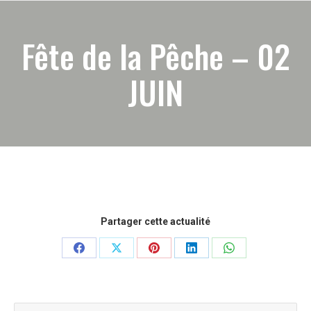
Fête de la Pêche – 02
JUIN
Partager cette actualité
Partager
Partager
Partager
Partager
Partager
sur
sur
sur
sur
sur
Facebook
X
Pinterest
LinkedIn
WhatsApp