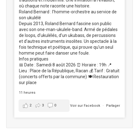
traditions et modernité. Une invitation à l’évasion,
où chaque note raconte une histoire.
Roland Bernard : l’homme-orchestre au service de
son ukulélé
Depuis 2013, Roland Bernard fascine son public
avec son one-man-ukulele-band. Armé de pédales
de loops, d’ukulélés, d’un ukubass, de percussions
et d’autres instruments insolites. Un spectacle à la
fois technique et poétique, qui prouve qu’un seul
homme peut faire danser une foule.
Infos pratiques
📅 Date : Samedi 8 août 2026 ⏰ Horaire : 19h 📍
Lieu : Place de la République, Racan 💰 Tarif : Gratuit
(concerts offerts par la commune) 🍽️ Restauration
sur place
11 heures
2
3
0
Voir sur Facebook
·
Partager