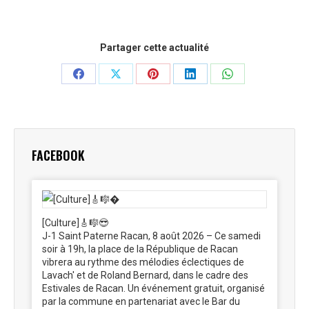
Partager cette actualité
Partager
Partager
Partager
Partager
Partager
sur
sur
sur
sur
sur
Facebook
X
Pinterest
LinkedIn
WhatsApp
FACEBOOK
[Culture]🎸🎼😎
J-1 Saint Paterne Racan, 8 août 2026 – Ce samedi
soir à 19h, la place de la République de Racan
vibrera au rythme des mélodies éclectiques de
Lavach' et de Roland Bernard, dans le cadre des
Estivales de Racan. Un événement gratuit, organisé
par la commune en partenariat avec le Bar du