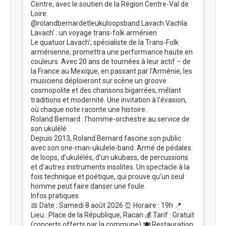
Centre, avec le soutien de la Région Centre-Val de
Loire.
@rolandbernardetleukuloopsband Lavach Vachla
Lavach' : un voyage trans-folk arménien
Le quatuor Lavach', spécialiste de la Trans-Folk
arménienne, promettra une performance haute en
couleurs. Avec 20 ans de tournées à leur actif – de
la France au Mexique, en passant par l’Arménie, les
musiciens déploieront sur scène un groove
cosmopolite et des chansons bigarrées, mêlant
traditions et modernité. Une invitation à l’évasion,
où chaque note raconte une histoire.
Roland Bernard : l’homme-orchestre au service de
son ukulélé
Depuis 2013, Roland Bernard fascine son public
avec son one-man-ukulele-band. Armé de pédales
de loops, d’ukulélés, d’un ukubass, de percussions
et d’autres instruments insolites. Un spectacle à la
fois technique et poétique, qui prouve qu’un seul
homme peut faire danser une foule.
Infos pratiques
📅 Date : Samedi 8 août 2026 ⏰ Horaire : 19h 📍
Lieu : Place de la République, Racan 💰 Tarif : Gratuit
(concerts offerts par la commune) 🍽️ Restauration