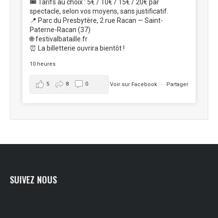
🎟️ Tarifs au choix : 5€ / 10€ / 15€ / 20€ par
spectacle, selon vos moyens, sans justificatif.
📍 Parc du Presbytère, 2 rue Racan — Saint-
Paterne-Racan (37)
🌐 festivalbataille.fr
⏰ La billetterie ouvrira bientôt !
10 heures
5
8
0
Voir sur Facebook
·
Partager
SUIVEZ NOUS