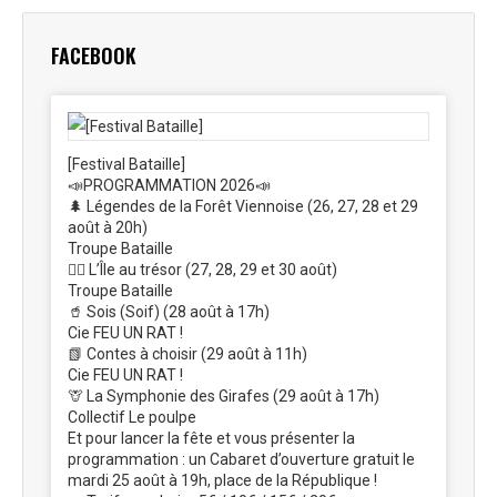
Facebook
X
Pinterest
LinkedIn
WhatsApp
FACEBOOK
[Festival Bataille]
📣PROGRAMMATION 2026📣
🌲 Légendes de la Forêt Viennoise (26, 27, 28 et 29
août à 20h)
Troupe Bataille
🏴‍☠️ L’Île au trésor (27, 28, 29 et 30 août)
Troupe Bataille
🥤 Sois (Soif) (28 août à 17h)
Cie FEU UN RAT !
📗 Contes à choisir (29 août à 11h)
Cie FEU UN RAT !
🦒 La Symphonie des Girafes (29 août à 17h)
Collectif Le poulpe
Et pour lancer la fête et vous présenter la
programmation : un Cabaret d’ouverture gratuit le
mardi 25 août à 19h, place de la République !