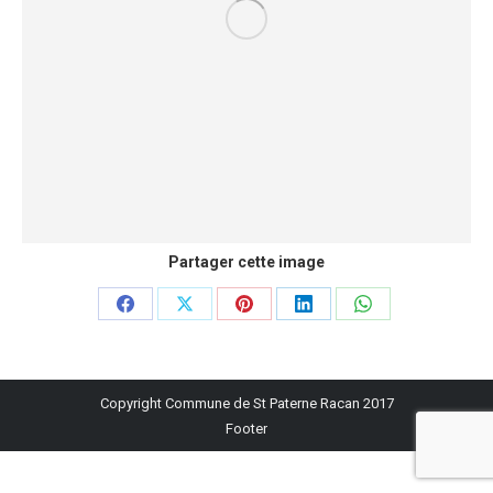
Partager cette image
Partager
Partager
Partager
Partager
Partager
sur
sur
sur
sur
sur
Facebook
X
Pinterest
LinkedIn
WhatsApp
Copyright Commune de St Paterne Racan 2017
Footer