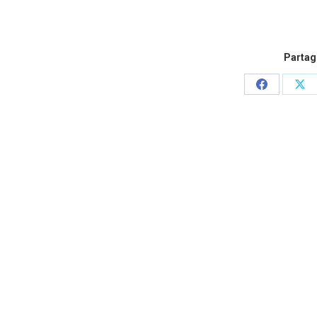
Partage
Partager
Par
sur
sur
Facebook
X