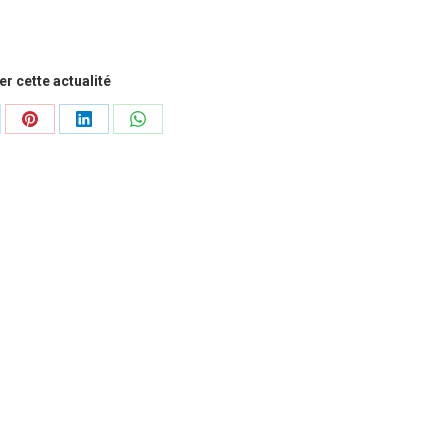
r cette actualité
tager
Partager
Partager
Partager
sur
sur
sur
Pinterest
LinkedIn
WhatsApp