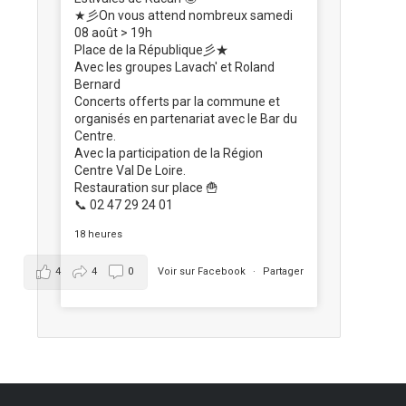
★彡On vous attend nombreux samedi
08 août > 19h
Place de la République彡★
Avec les groupes Lavach' et Roland
Bernard
Concerts offerts par la commune et
organisés en partenariat avec le Bar du
Centre.
Avec la participation de la Région
Centre Val De Loire.
Restauration sur place 🍟
📞 02 47 29 24 01
18 heures
4
4
0
Voir sur Facebook
·
Partager