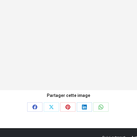
Partager cette image
Partager
Partager
Partager
Partager
Partager
sur
sur
sur
sur
sur
Facebook
X
Pinterest
LinkedIn
WhatsApp