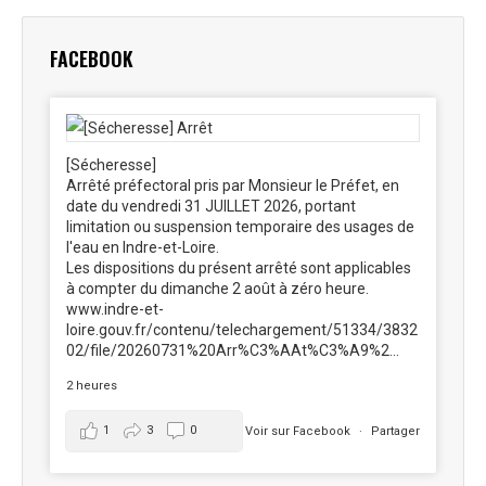
Facebook
X
Pinterest
LinkedIn
WhatsApp
FACEBOOK
[Sécheresse]
Arrêté préfectoral pris par Monsieur le Préfet, en
date du vendredi 31 JUILLET 2026, portant
limitation ou suspension temporaire des usages de
l'eau en Indre-et-Loire.
Les dispositions du présent arrêté sont applicables
à compter du dimanche 2 août à zéro heure.
www.indre-et-
loire.gouv.fr/contenu/telechargement/51334/3832
02/file/20260731%20Arr%C3%AAt%C3%A9%2...
2 heures
1
3
0
Voir sur Facebook
·
Partager