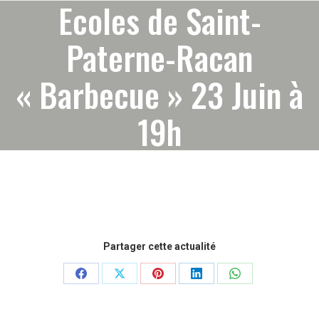
Ecoles de Saint-
Paterne-Racan
« Barbecue » 23 Juin à
19h
Partager cette actualité
Partager
Partager
Partager
Partager
Partager
sur
sur
sur
sur
sur