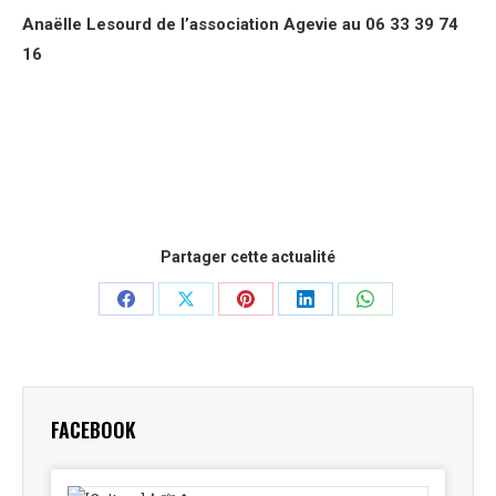
Anaëlle Lesourd de l’association Agevie au 06 33 39 74
16
Partager cette actualité
Partager
Partager
Partager
Partager
Partager
sur
sur
sur
sur
sur
Facebook
X
Pinterest
LinkedIn
WhatsApp
FACEBOOK