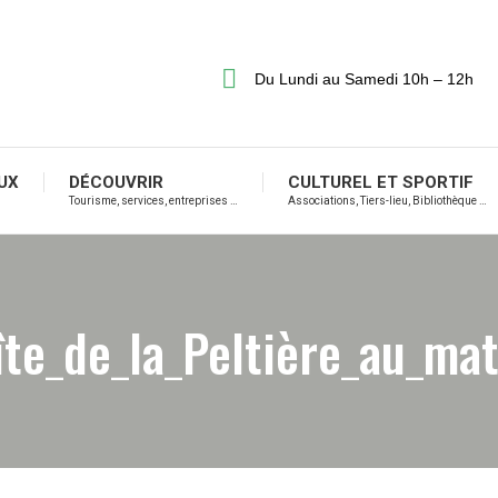
Du Lundi au Samedi 10h – 12h
UX
DÉCOUVRIR
CULTUREL ET SPORTIF
Tourisme, services, entreprises …
Associations, Tiers-lieu, Bibliothèque …
îte_de_la_Peltière_au_mat