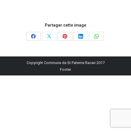
Partager cette image
Partager
Partager
Partager
Partager
Partager
sur
sur
sur
sur
sur
Facebook
X
Pinterest
LinkedIn
WhatsApp
Copyright Commune de St Paterne Racan 2017
Footer