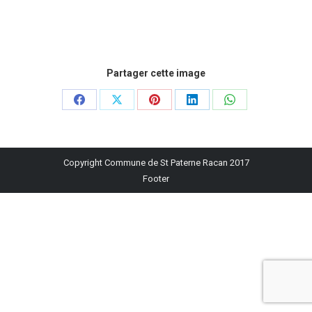
Partager cette image
Partager
Partager
Partager
Partager
Partager
sur
sur
sur
sur
sur
Facebook
X
Pinterest
LinkedIn
WhatsApp
Copyright Commune de St Paterne Racan 2017
Footer