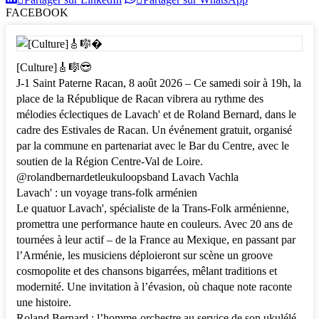
Facebook
X
P
sur
sur
FACEBOOK
LinkedIn
WhatsApp
[Culture]🎸🎼😎
J-1 Saint Paterne Racan, 8 août 2026 – Ce samedi soir à 19h, la
place de la République de Racan vibrera au rythme des
mélodies éclectiques de Lavach' et de Roland Bernard, dans le
cadre des Estivales de Racan. Un événement gratuit, organisé
par la commune en partenariat avec le Bar du Centre, avec le
soutien de la Région Centre-Val de Loire.
@rolandbernardetleukuloopsband Lavach Vachla
Lavach' : un voyage trans-folk arménien
Le quatuor Lavach', spécialiste de la Trans-Folk arménienne,
promettra une performance haute en couleurs. Avec 20 ans de
tournées à leur actif – de la France au Mexique, en passant par
l’Arménie, les musiciens déploieront sur scène un groove
cosmopolite et des chansons bigarrées, mêlant traditions et
modernité. Une invitation à l’évasion, où chaque note raconte
une histoire.
Roland Bernard : l’homme-orchestre au service de son ukulélé