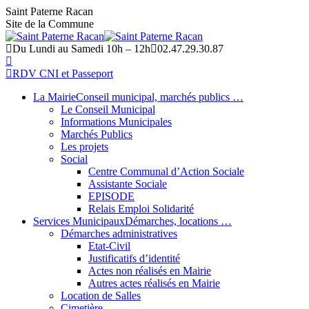
Aller
Saint Paterne Racan
au
Site de la Commune
contenu
Du Lundi au Samedi 10h – 12h
02.47.29.30.87
La
page
RDV CNI et Passeport
Facebook
La Mairie
Conseil municipal, marchés publics …
s'ouvre
Le Conseil Municipal
dans
Informations Municipales
une
Marchés Publics
nouvelle
Les projets
fenêtre
Social
Centre Communal d’Action Sociale
Assistante Sociale
EPISODE
Relais Emploi Solidarité
Services Municipaux
Démarches, locations …
Démarches administratives
Etat-Civil
Justificatifs d’identité
Actes non réalisés en Mairie
Autres actes réalisés en Mairie
Location de Salles
Cimetière