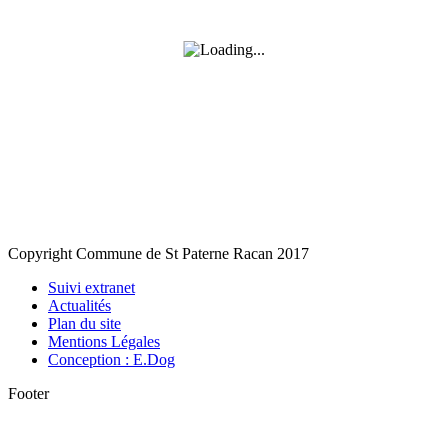
Copyright Commune de St Paterne Racan 2017
Suivi extranet
Actualités
Plan du site
Mentions Légales
Conception : E.Dog
Footer
A
e
h