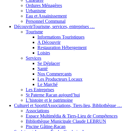
Cimetière
Ordures Ménagères
Urbanisme
Eau et Assainissement
Personnel Communal
Découvrir
Tourisme, services, entreprises …
Tourisme
Informations Touristiques
A Découvrir
Restauration Hébergement
Loisirs
Services
Se Déplacer
Santé
Nos Commerçants
Les Producteurs Locaux
Le Marché
Les Entreprises
St Paterne Racan aujourd’hui
L’histoire et le patrimoine
Culturel et Sportif
Associations, Tiers-lieu, Bibliothèque …
Associations
Espace Multimédia & Tiers-Lieu de Compétences
Bibliothèque Municipale Claude LEBRUN
Piscine Gâtine-Racan