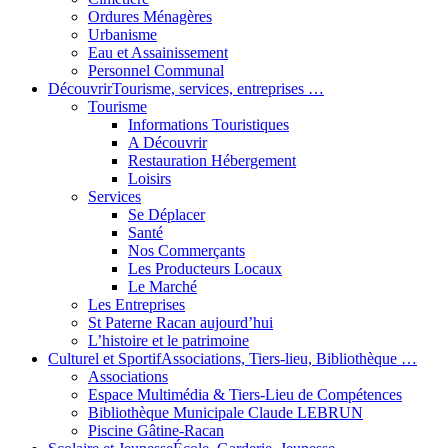
Ordures Ménagères
Urbanisme
Eau et Assainissement
Personnel Communal
Découvrir
Tourisme, services, entreprises …
Tourisme
Informations Touristiques
A Découvrir
Restauration Hébergement
Loisirs
Services
Se Déplacer
Santé
Nos Commerçants
Les Producteurs Locaux
Le Marché
Les Entreprises
St Paterne Racan aujourd’hui
L’histoire et le patrimoine
Culturel et Sportif
Associations, Tiers-lieu, Bibliothèque …
Associations
Espace Multimédia & Tiers-Lieu de Compétences
Bibliothèque Municipale Claude LEBRUN
Piscine Gâtine-Racan