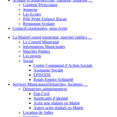
Scolaire et Jeunesse
École, Garderie, Jeunesse …
Garderie Périscolaire
Jeunesse
Les Ecoles
Pôle Petite Enfance Racan
Restaurant Scolaire
Contact
Coordonnées, nous écrire
La Mairie
Conseil municipal, marchés publics …
Le Conseil Municipal
Informations Municipales
Marchés Publics
Les projets
Social
Centre Communal d’Action Sociale
Assistante Sociale
EPISODE
Relais Emploi Solidarité
Services Municipaux
Démarches, locations …
Démarches administratives
Etat-Civil
Justificatifs d’identité
Actes non réalisés en Mairie
Autres actes réalisés en Mairie
Location de Salles