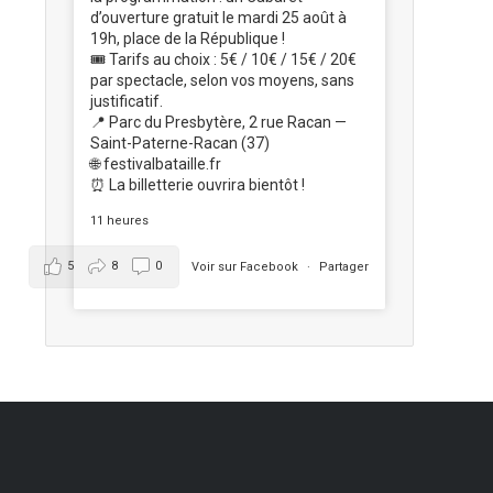
d’ouverture gratuit le mardi 25 août à
19h, place de la République !
🎟️ Tarifs au choix : 5€ / 10€ / 15€ / 20€
par spectacle, selon vos moyens, sans
justificatif.
📍 Parc du Presbytère, 2 rue Racan —
Saint-Paterne-Racan (37)
🌐 festivalbataille.fr
⏰ La billetterie ouvrira bientôt !
11 heures
5
8
0
Voir sur Facebook
·
Partager