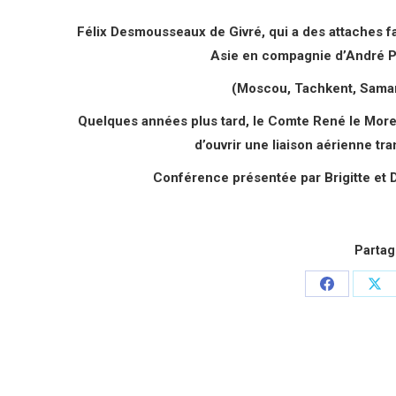
Félix Desmousseaux de Givré, qui a des attaches f
Asie en compagnie d’André Pi
(Moscou, Tachkent, Samar
Quelques années plus tard, le Comte René le More,
d’ouvrir une liaison aérienne tr
Conférence présentée par Brigitte et 
Partage
Partager
Par
sur
sur
Facebook
X