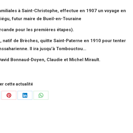
amiliales à Saint-Christophe, effectue en 1907 un voyage en
égu, futur maire de Bueil-en-Touraine
cande pour les premières étapes).
 natif de Brèches, quitte Saint-Paterne en 1910 pour tenter
anssaharienne. Il ira jusqu’à Tombouctou…
David Bonnaud-Doyen, Claudie et Michel Mirault.
r cette actualité
tager
Partager
Partager
Partager
sur
sur
sur
Pinterest
LinkedIn
WhatsApp