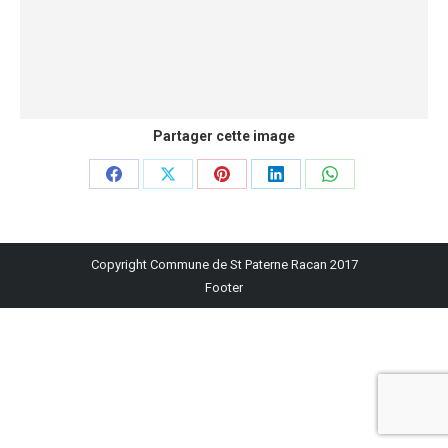
Partager cette image
Partager
Partager
Partager
Partager
Partager
sur
sur
sur
sur
sur
Facebook
X
Pinterest
LinkedIn
WhatsApp
Copyright Commune de St Paterne Racan 2017
Footer