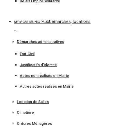
Relais Emploi Solidarité
Démarches, locations
SERVICES MUNICIPAUX
…
Démarches administratives
Etat-Civil
Justificatifs d’identité
Actes non réalisés en Mairie
Autres actes réalisés en Mairie
Location de Salles
Cimetière
Ordures Ménagères