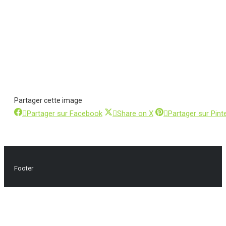
Partager cette image
Partager
Partager
Partager sur Facebook
Share on X
Partager sur Pint
sur
sur
Facebook
X
Footer
A
e
h