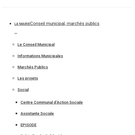
Aller
au
contenu
Conseil municipal, marchés publics
LA MAIRIE
…
Le Conseil Municipal
Informations Municipales
Marchés Publics
Les projets
Social
Centre Communal d’Action Sociale
Assistante Sociale
EPISODE