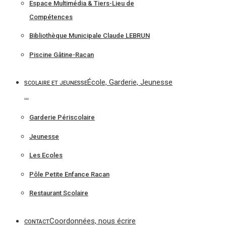
Espace Multimédia & Tiers-Lieu de
Compétences
Bibliothèque Municipale Claude LEBRUN
Piscine Gâtine-Racan
École, Garderie, Jeunesse
SCOLAIRE ET JEUNESSE
…
Garderie Périscolaire
Jeunesse
Les Ecoles
Pôle Petite Enfance Racan
Restaurant Scolaire
Coordonnées, nous écrire
CONTACT