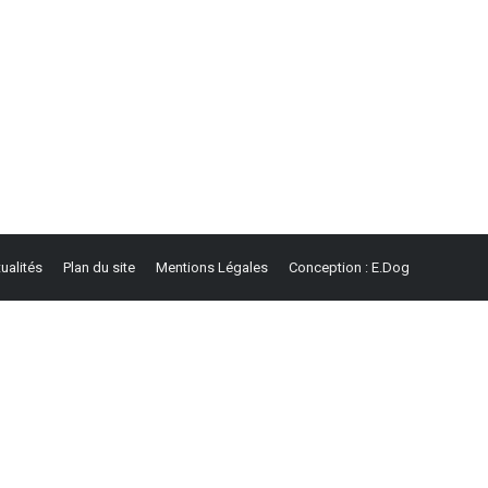
ualités
Plan du site
Mentions Légales
Conception : E.Dog