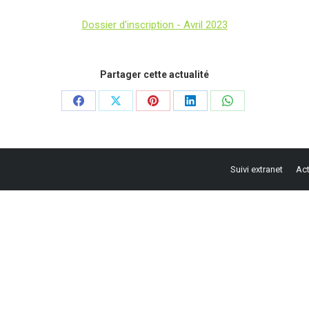
Dossier d'inscription - Avril 2023
Partager cette actualité
Partager
Partager
Partager
Partager
Partager
sur
sur
sur
sur
sur
Facebook
X
Pinterest
LinkedIn
WhatsApp
Suivi extranet
Act