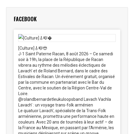
Facebook
X
Pinterest
LinkedIn
WhatsApp
FACEBOOK
[Culture]🎸🎼😎
J-1 Saint Paterne Racan, 8 août 2026 – Ce samedi
soir à 19h, la place de la République de Racan
vibrera au rythme des mélodies éclectiques de
Lavach' et de Roland Bernard, dans le cadre des
Estivales de Racan. Un événement gratuit, organisé
par la commune en partenariat avec le Bar du
Centre, avec le soutien de la Région Centre-Val de
Loire.
@rolandbernardetleukuloopsband Lavach Vachla
Lavach' : un voyage trans-folk arménien
Le quatuor Lavach', spécialiste de la Trans-Folk
arménienne, promettra une performance haute en
couleurs. Avec 20 ans de tournées à leur actif – de
la France au Mexique, en passant par l’Arménie, les
musiciens déploieront sur scène un groove