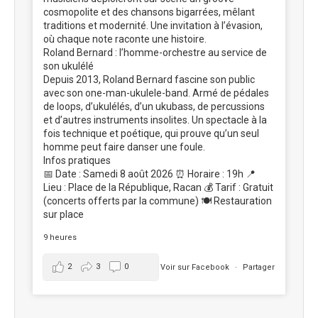
cosmopolite et des chansons bigarrées, mêlant
traditions et modernité. Une invitation à l’évasion,
où chaque note raconte une histoire.
Roland Bernard : l’homme-orchestre au service de
son ukulélé
Depuis 2013, Roland Bernard fascine son public
avec son one-man-ukulele-band. Armé de pédales
de loops, d’ukulélés, d’un ukubass, de percussions
et d’autres instruments insolites. Un spectacle à la
fois technique et poétique, qui prouve qu’un seul
homme peut faire danser une foule.
Infos pratiques
📅 Date : Samedi 8 août 2026 ⏰ Horaire : 19h 📍
Lieu : Place de la République, Racan 💰 Tarif : Gratuit
(concerts offerts par la commune) 🍽️ Restauration
sur place
9 heures
2
3
0
Voir sur Facebook
·
Partager