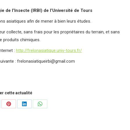
ie de l’Insecte (IRBI) de l’Université de Tours
ns asiatiques afin de mener à bien leurs études.
eur collecte, sans frais pour les propriétaires du terrain, et sans
de produits chimiques.
nternet :
http://frelonasiatique.univ-tours.fr/
suivante : frelonasiatiqueirbi@gmail.com
r cette actualité
tager
Partager
Partager
Partager
sur
sur
sur
Pinterest
LinkedIn
WhatsApp