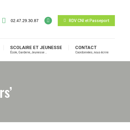
02.47.29.30.87
RDV CNI et Passeport
SCOLAIRE ET JEUNESSE
CONTACT
École, Garderie, Jeunesse …
Coordonnées, nous écrire
rs’