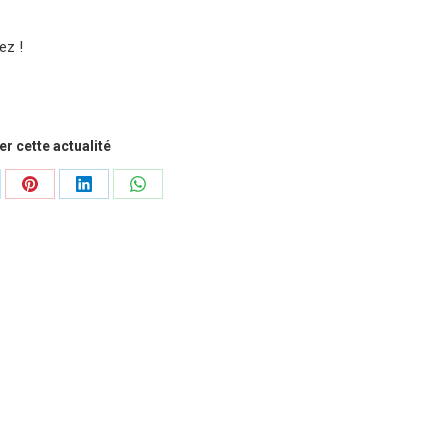
ez !
r cette actualité
tager
Partager
Partager
Partager
sur
sur
sur
Pinterest
LinkedIn
WhatsApp