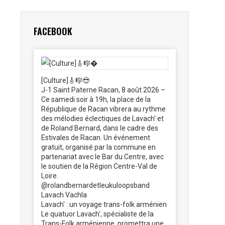
FACEBOOK
[Culture]🎸🎼😎
J-1 Saint Paterne Racan, 8 août 2026 –
Ce samedi soir à 19h, la place de la
République de Racan vibrera au rythme
des mélodies éclectiques de Lavach' et
de Roland Bernard, dans le cadre des
Estivales de Racan. Un événement
gratuit, organisé par la commune en
partenariat avec le Bar du Centre, avec
le soutien de la Région Centre-Val de
Loire.
@rolandbernardetleukuloopsband
Lavach Vachla
Lavach' : un voyage trans-folk arménien
Le quatuor Lavach', spécialiste de la
Trans-Folk arménienne, promettra une