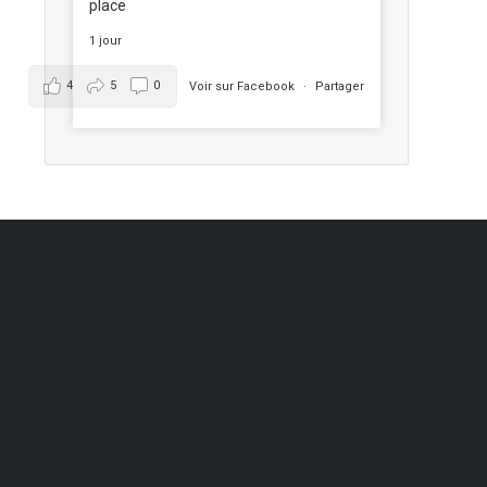
place
1 jour
4
5
0
Voir sur Facebook
·
Partager