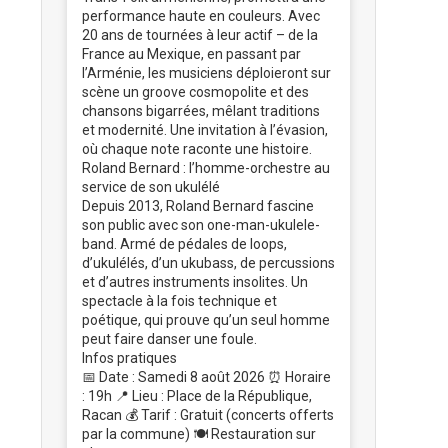
performance haute en couleurs. Avec
20 ans de tournées à leur actif – de la
France au Mexique, en passant par
l’Arménie, les musiciens déploieront sur
scène un groove cosmopolite et des
chansons bigarrées, mêlant traditions
et modernité. Une invitation à l’évasion,
où chaque note raconte une histoire.
Roland Bernard : l’homme-orchestre au
service de son ukulélé
Depuis 2013, Roland Bernard fascine
son public avec son one-man-ukulele-
band. Armé de pédales de loops,
d’ukulélés, d’un ukubass, de percussions
et d’autres instruments insolites. Un
spectacle à la fois technique et
poétique, qui prouve qu’un seul homme
peut faire danser une foule.
Infos pratiques
📅 Date : Samedi 8 août 2026 ⏰ Horaire
: 19h 📍 Lieu : Place de la République,
Racan 💰 Tarif : Gratuit (concerts offerts
par la commune) 🍽️ Restauration sur