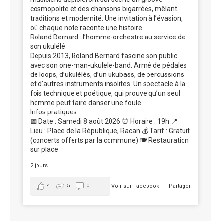
cosmopolite et des chansons bigarrées, mêlant
traditions et modernité. Une invitation à l’évasion,
où chaque note raconte une histoire.
Roland Bernard : l’homme-orchestre au service de
son ukulélé
Depuis 2013, Roland Bernard fascine son public
avec son one-man-ukulele-band. Armé de pédales
de loops, d’ukulélés, d’un ukubass, de percussions
et d’autres instruments insolites. Un spectacle à la
fois technique et poétique, qui prouve qu’un seul
homme peut faire danser une foule.
Infos pratiques
📅 Date : Samedi 8 août 2026 ⏰ Horaire : 19h 📍
Lieu : Place de la République, Racan 💰 Tarif : Gratuit
(concerts offerts par la commune) 🍽️ Restauration
sur place
2 jours
4
5
0
Voir sur Facebook
·
Partager