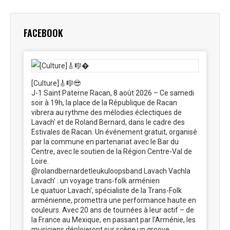
Facebook
X
Pinterest
LinkedIn
WhatsApp
FACEBOOK
[Culture]🎸🎼😎
J-1 Saint Paterne Racan, 8 août 2026 – Ce samedi
soir à 19h, la place de la République de Racan
vibrera au rythme des mélodies éclectiques de
Lavach' et de Roland Bernard, dans le cadre des
Estivales de Racan. Un événement gratuit, organisé
par la commune en partenariat avec le Bar du
Centre, avec le soutien de la Région Centre-Val de
Loire.
@rolandbernardetleukuloopsband Lavach Vachla
Lavach' : un voyage trans-folk arménien
Le quatuor Lavach', spécialiste de la Trans-Folk
arménienne, promettra une performance haute en
couleurs. Avec 20 ans de tournées à leur actif – de
la France au Mexique, en passant par l’Arménie, les
musiciens déploieront sur scène un groove