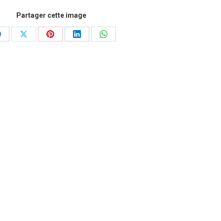
Partager cette image
artager
Partager
Partager
Partager
Partager
ur
sur
sur
sur
sur
Facebook
X
Pinterest
LinkedIn
WhatsApp