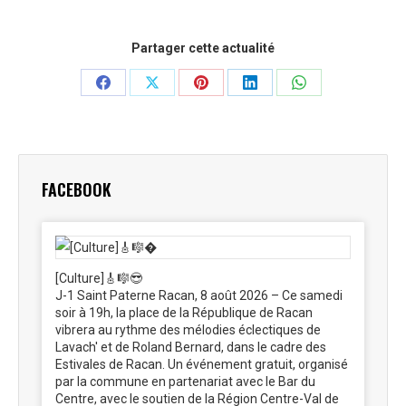
Partager cette actualité
Partager
Partager
Partager
Partager
Partager
sur
sur
sur
sur
sur
Facebook
X
Pinterest
LinkedIn
WhatsApp
FACEBOOK
[Culture]🎸🎼😎
J-1 Saint Paterne Racan, 8 août 2026 – Ce samedi
soir à 19h, la place de la République de Racan
vibrera au rythme des mélodies éclectiques de
Lavach' et de Roland Bernard, dans le cadre des
Estivales de Racan. Un événement gratuit, organisé
par la commune en partenariat avec le Bar du
Centre, avec le soutien de la Région Centre-Val de