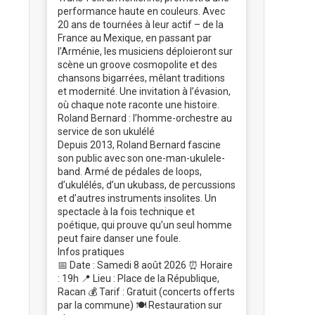
performance haute en couleurs. Avec
20 ans de tournées à leur actif – de la
France au Mexique, en passant par
l’Arménie, les musiciens déploieront sur
scène un groove cosmopolite et des
chansons bigarrées, mêlant traditions
et modernité. Une invitation à l’évasion,
où chaque note raconte une histoire.
Roland Bernard : l’homme-orchestre au
service de son ukulélé
Depuis 2013, Roland Bernard fascine
son public avec son one-man-ukulele-
band. Armé de pédales de loops,
d’ukulélés, d’un ukubass, de percussions
et d’autres instruments insolites. Un
spectacle à la fois technique et
poétique, qui prouve qu’un seul homme
peut faire danser une foule.
Infos pratiques
📅 Date : Samedi 8 août 2026 ⏰ Horaire
: 19h 📍 Lieu : Place de la République,
Racan 💰 Tarif : Gratuit (concerts offerts
par la commune) 🍽️ Restauration sur