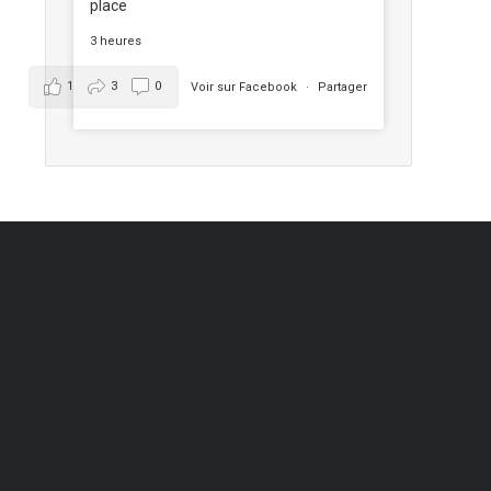
place
3 heures
1
3
0
Voir sur Facebook
·
Partager