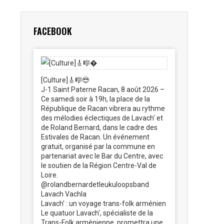
FACEBOOK
[Culture]🎸🎼😎
J-1 Saint Paterne Racan, 8 août 2026 –
Ce samedi soir à 19h, la place de la
République de Racan vibrera au rythme
des mélodies éclectiques de Lavach' et
de Roland Bernard, dans le cadre des
Estivales de Racan. Un événement
gratuit, organisé par la commune en
partenariat avec le Bar du Centre, avec
le soutien de la Région Centre-Val de
Loire.
@rolandbernardetleukuloopsband
Lavach Vachla
Lavach' : un voyage trans-folk arménien
Le quatuor Lavach', spécialiste de la
Trans-Folk arménienne, promettra une