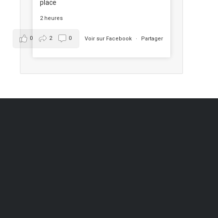
place
2 heures
0
2
0
Voir sur Facebook
·
Partager