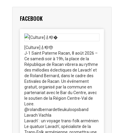
FACEBOOK
[Culture]🎸🎼😎
J-1 Saint Paterne Racan, 8 août 2026 –
Ce samedi soir à 19h, la place de la
République de Racan vibrera au rythme
des mélodies éclectiques de Lavach' et
de Roland Bernard, dans le cadre des
Estivales de Racan. Un événement
gratuit, organisé par la commune en
partenariat avec le Bar du Centre, avec
le soutien de la Région Centre-Val de
Loire.
@rolandbernardetleukuloopsband
Lavach Vachla
Lavach' : un voyage trans-folk arménien
Le quatuor Lavach', spécialiste de la
Trans-Folk arménienne, promettra une