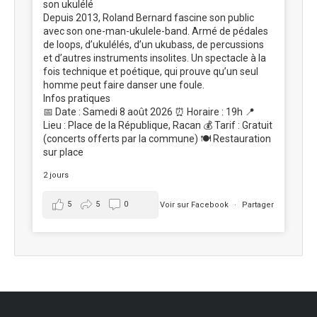
son ukulélé
Depuis 2013, Roland Bernard fascine son public
avec son one-man-ukulele-band. Armé de pédales
de loops, d’ukulélés, d’un ukubass, de percussions
et d’autres instruments insolites. Un spectacle à la
fois technique et poétique, qui prouve qu’un seul
homme peut faire danser une foule.
Infos pratiques
📅 Date : Samedi 8 août 2026 ⏰ Horaire : 19h 📍
Lieu : Place de la République, Racan 💰 Tarif : Gratuit
(concerts offerts par la commune) 🍽️ Restauration
sur place
2 jours
5
5
0
Voir sur Facebook
·
Partager