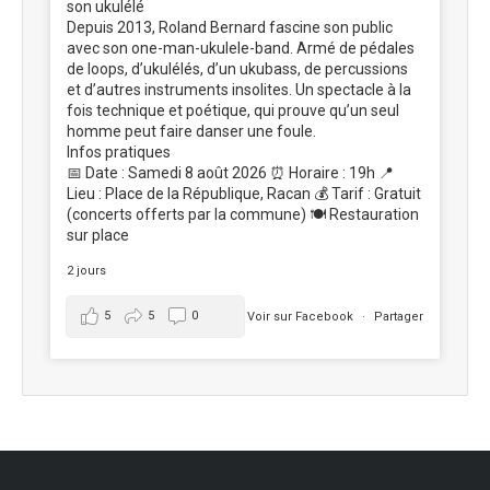
son ukulélé
Depuis 2013, Roland Bernard fascine son public
avec son one-man-ukulele-band. Armé de pédales
de loops, d’ukulélés, d’un ukubass, de percussions
et d’autres instruments insolites. Un spectacle à la
fois technique et poétique, qui prouve qu’un seul
homme peut faire danser une foule.
Infos pratiques
📅 Date : Samedi 8 août 2026 ⏰ Horaire : 19h 📍
Lieu : Place de la République, Racan 💰 Tarif : Gratuit
(concerts offerts par la commune) 🍽️ Restauration
sur place
2 jours
5
5
0
Voir sur Facebook
·
Partager