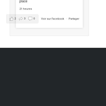
place
21 heures
2
3
0
Voir sur Facebook
·
Partager