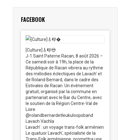
FACEBOOK
[Culture]🎸🎼😎
J-1 Saint Paterne Racan, 8 août 2026 –
Ce samedi soir à 19h, la place de la
République de Racan vibrera au rythme
des mélodies éclectiques de Lavach' et
de Roland Bernard, dans le cadre des
Estivales de Racan. Un événement
gratuit, organisé par la commune en
partenariat avec le Bar du Centre, avec
le soutien de la Région Centre-Val de
Loire.
@rolandbernardetleukuloopsband
Lavach Vachla
Lavach' : un voyage trans-folk arménien
Le quatuor Lavach', spécialiste de la
Trans-Folk arménienne, promettra une