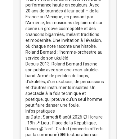
performance haute en couleurs. Avec
20 ans de tournées à leur actif – de la
France au Mexique, en passant par
l’Arménie, les musiciens déploieront sur
scène un groove cosmopolite et des
chansons bigarrées, mêlant traditions
et modernité. Une invitation à l’évasion,
où chaque note raconte une histoire.
Roland Bernard : l’homme-orchestre au
service de son ukulélé
Depuis 2013, Roland Bernard fascine
son public avec son one-man-ukulele-
band. Armé de pédales de loops,
d’ukulélés, d’un ukubass, de percussions
et d’autres instruments insolites. Un
spectacle à la fois technique et
poétique, qui prouve qu’un seul homme
peut faire danser une foule.
Infos pratiques
📅 Date : Samedi 8 août 2026 ⏰ Horaire
: 19h 📍 Lieu : Place de la République,
Racan 💰 Tarif : Gratuit (concerts offerts
par la commune) 🍽️ Restauration sur