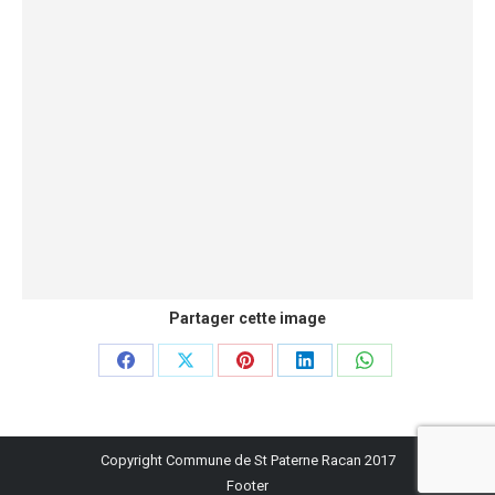
Partager cette image
Partager
Partager
Partager
Partager
Partager
sur
sur
sur
sur
sur
Facebook
X
Pinterest
LinkedIn
WhatsApp
Copyright Commune de St Paterne Racan 2017
Footer