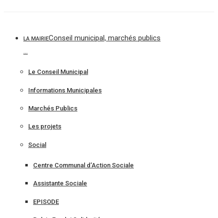
Aller
au
contenu
Conseil municipal, marchés publics
LA MAIRIE
…
Le Conseil Municipal
Informations Municipales
Marchés Publics
Les projets
Social
Centre Communal d’Action Sociale
Assistante Sociale
EPISODE