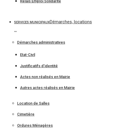
Relais Emploi Solidarité
Démarches, locations
SERVICES MUNICIPAUX
…
Démarches administratives
Etat-Civil
Justificatifs d’identité
Actes non réalisés en Mairie
Autres actes réalisés en Mairie
Location de Salles
Cimetière
Ordures Ménagères