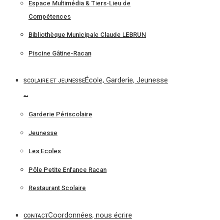
Espace Multimédia & Tiers-Lieu de
Compétences
Bibliothèque Municipale Claude LEBRUN
Piscine Gâtine-Racan
École, Garderie, Jeunesse
SCOLAIRE ET JEUNESSE
…
Garderie Périscolaire
Jeunesse
Les Ecoles
Pôle Petite Enfance Racan
Restaurant Scolaire
Coordonnées, nous écrire
CONTACT