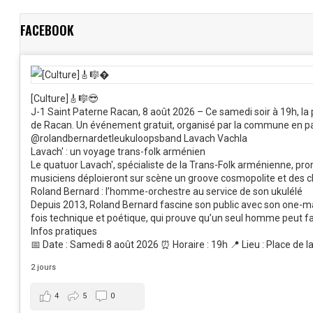
FACEBOOK
[Culture]🎸🎼😎
J-1 Saint Paterne Racan, 8 août 2026 – Ce samedi soir à 19h, la
de Racan. Un événement gratuit, organisé par la commune en part
@rolandbernardetleukuloopsband Lavach Vachla
Lavach' : un voyage trans-folk arménien
Le quatuor Lavach', spécialiste de la Trans-Folk arménienne, pr
musiciens déploieront sur scène un groove cosmopolite et des cha
Roland Bernard : l’homme-orchestre au service de son ukulélé
Depuis 2013, Roland Bernard fascine son public avec son one-man
fois technique et poétique, qui prouve qu’un seul homme peut fa
Infos pratiques
📅 Date : Samedi 8 août 2026 ⏰ Horaire : 19h 📍 Lieu : Place de l
2 jours
4
5
0