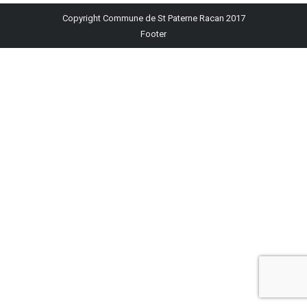
Facebook
X
Pinterest
LinkedIn
WhatsApp
Copyright Commune de St Paterne Racan 2017
Footer