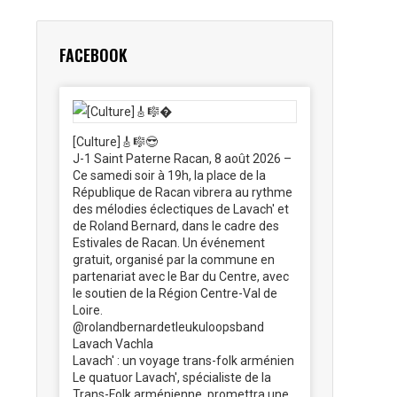
FACEBOOK
[Culture]🎸🎼😎
J-1 Saint Paterne Racan, 8 août 2026 –
Ce samedi soir à 19h, la place de la
République de Racan vibrera au rythme
des mélodies éclectiques de Lavach' et
de Roland Bernard, dans le cadre des
Estivales de Racan. Un événement
gratuit, organisé par la commune en
partenariat avec le Bar du Centre, avec
le soutien de la Région Centre-Val de
Loire.
@rolandbernardetleukuloopsband
Lavach Vachla
Lavach' : un voyage trans-folk arménien
Le quatuor Lavach', spécialiste de la
Trans-Folk arménienne, promettra une