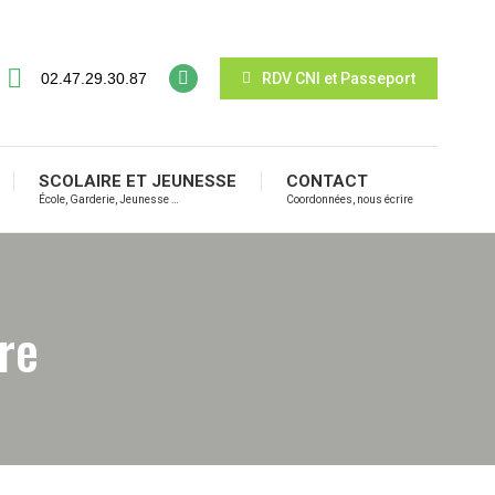
SPORTIF
SCOLAIRE ET JEUNESSE
CONTACT
 Bibliothèque …
École, Garderie, Jeunesse …
Coordonnées, nous écrire
02.47.29.30.87
RDV CNI et Passeport
SCOLAIRE ET JEUNESSE
CONTACT
École, Garderie, Jeunesse …
Coordonnées, nous écrire
re