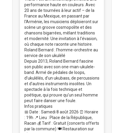
performance haute en couleurs. Avec
20 ans de tournées à leur actif – de la
France au Mexique, en passant par
l’Arménie, les musiciens déploieront sur
scène un groove cosmopolite et des
chansons bigarrées, mêlant traditions
et modernité. Une invitation à l’évasion,
où chaque note raconte une histoire.
Roland Bernard : l’homme-orchestre au
service de son ukulélé
Depuis 2013, Roland Bernard fascine
son public avec son one-man-ukulele-
band. Armé de pédales de loops,
d’ukulélés, d’un ukubass, de percussions
et d’autres instruments insolites. Un
spectacle à la fois technique et
poétique, qui prouve qu’un seul homme
peut faire danser une foule.
Infos pratiques
📅 Date : Samedi 8 août 2026 ⏰ Horaire
: 19h 📍 Lieu : Place de la République,
Racan 💰 Tarif : Gratuit (concerts offerts
par la commune) 🍽️ Restauration sur