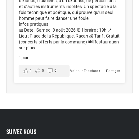
de loops, d’ukulélés, d’un ukubass, de percussions
et d’autres instruments insolites. Un spectacle à la
fois technique et poétique, qui prouve qu’un seul
homme peut faire danser une foule.
Infos pratiques
📅 Date : Samedi 8 août 2026 ⏰ Horaire : 19h 📍
Lieu : Place de la République, Racan 💰 Tarif : Gratuit
(concerts offerts par la commune) 🍽️ Restauration
sur place
1 jour
4
5
0
Voir sur Facebook
·
Partager
SUIVEZ NOUS