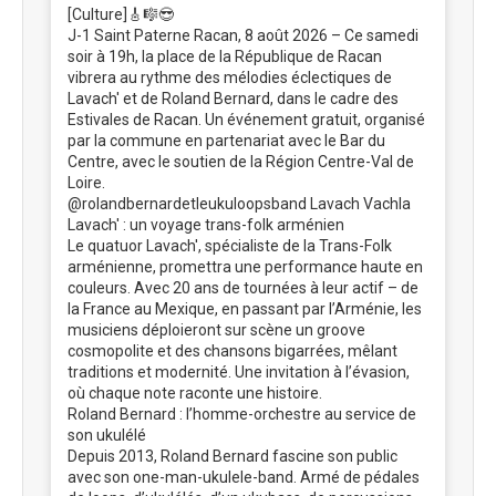
[Culture]🎸🎼😎
J-1 Saint Paterne Racan, 8 août 2026 – Ce samedi
soir à 19h, la place de la République de Racan
vibrera au rythme des mélodies éclectiques de
Lavach' et de Roland Bernard, dans le cadre des
Estivales de Racan. Un événement gratuit, organisé
par la commune en partenariat avec le Bar du
Centre, avec le soutien de la Région Centre-Val de
Loire.
@rolandbernardetleukuloopsband Lavach Vachla
Lavach' : un voyage trans-folk arménien
Le quatuor Lavach', spécialiste de la Trans-Folk
arménienne, promettra une performance haute en
couleurs. Avec 20 ans de tournées à leur actif – de
la France au Mexique, en passant par l’Arménie, les
musiciens déploieront sur scène un groove
cosmopolite et des chansons bigarrées, mêlant
traditions et modernité. Une invitation à l’évasion,
où chaque note raconte une histoire.
Roland Bernard : l’homme-orchestre au service de
son ukulélé
Depuis 2013, Roland Bernard fascine son public
avec son one-man-ukulele-band. Armé de pédales