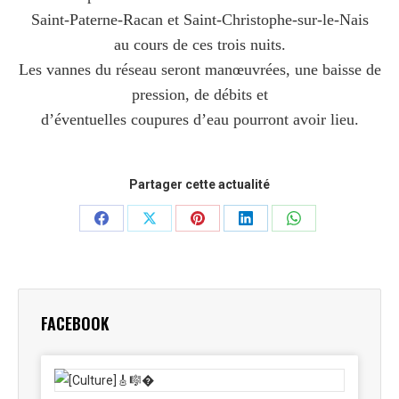
Saint-Paterne-Racan et Saint-Christophe-sur-le-Nais
au cours de ces trois nuits.
Les vannes du réseau seront manœuvrées, une baisse de
pression, de débits et
d’éventuelles coupures d’eau pourront avoir lieu.
Partager cette actualité
Partager
Partager
Partager
Partager
Partager
sur
sur
sur
sur
sur
Facebook
X
Pinterest
LinkedIn
WhatsApp
FACEBOOK